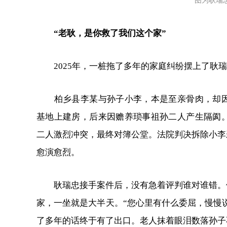
图为耿瑞
“老耿，是你救了我们这个家”
2025年，一桩拖了多年的家庭纠纷摆上了耿
柏乡县李某与孙子小李，本是至亲骨肉，却因
基地上建房，后来因赡养琐事祖孙二人产生隔阂。
二人激烈冲突，最终对簿公堂。法院判决拆除小李
愈演愈烈。
耿瑞忠接手案件后，没有急着评判谁对谁错。
家，一坐就是大半天。“您心里有什么委屈，慢慢说
了多年的话终于有了出口。老人抹着眼泪数落孙子