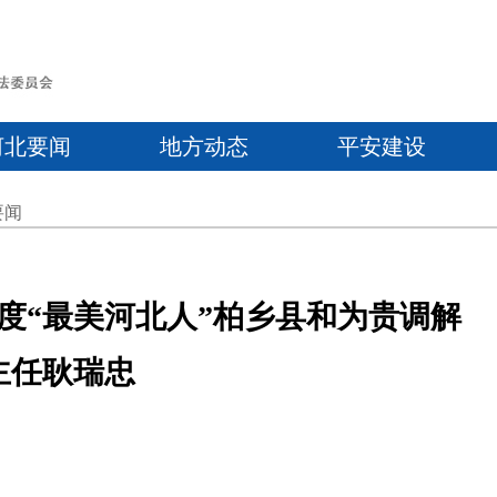
河北要闻
地方动态
平安建设
要闻
年度“最美河北人”柏乡县和为贵调解
主任耿瑞忠