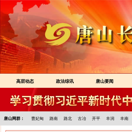
高层动态
政法综讯
唐山要闻
唐山网群：
曹妃甸
路南
路北
古冶
开平
丰润
丰南