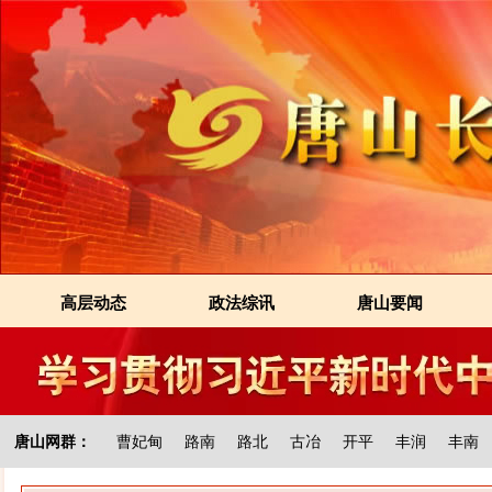
高层动态
政法综讯
唐山要闻
唐山网群：
曹妃甸
路南
路北
古冶
开平
丰润
丰南