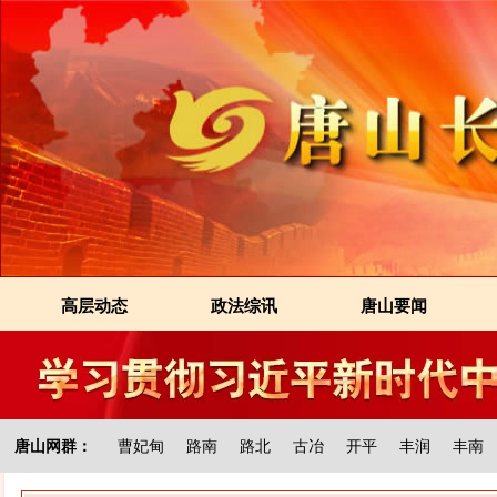
高层动态
政法综讯
唐山要闻
唐山网群：
曹妃甸
路南
路北
古冶
开平
丰润
丰南