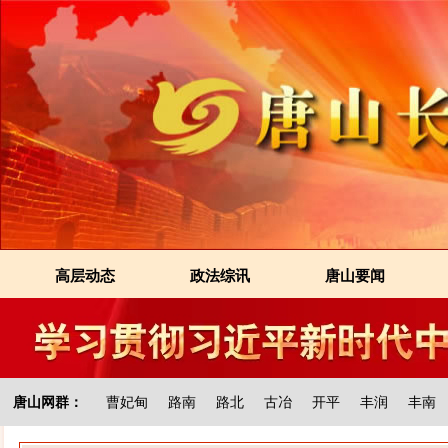
高层动态
政法综讯
唐山要闻
唐山网群：
曹妃甸
路南
路北
古冶
开平
丰润
丰南