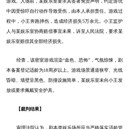
游戏。入场前，某娱乐室要求其签署免责声明，约定游玩
中因受惊吓自行动作导致受伤，由本人承担责任。游戏过
程中，小王奔跑摔伤，造成经济损失5万余元。小王监护
人与某娱乐室协商赔偿事宜未果，诉至人民法院，要求某
娱乐室赔偿其全部经济损失。
经查，该密室游戏渲染“血色、恐怖”，气氛惊悚，剧
本备案登记适龄为18周岁以上。游戏场景通道狭窄、光线
昏暗、墙壁呈黑色、防撞设施简单，某娱乐室未向小王发
放或要求佩戴安全护具。
【裁判结果】
审理法院认为，剧本类娱乐场所应当严格落实适龄管