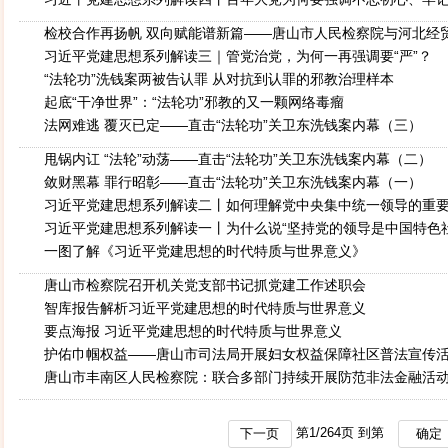
检校合作再扬帆 双向赋能谱新篇——唐山市人民检察院与河北经
检校合作协议
习近平党建思想系列解读三｜管党治党，为何一再强调要“严”？
“法轮功”洗钱案两被告认罪 从对抗到认罪的邪教治理样本
起底“干净世界”：“法轮功”邪教的又一颗网络毒瘤
法网难逃 覆灭已定——直击“法轮功”关卫东洗钱案内幕（三）
甩锅内讧 “法轮”动荡——直击“法轮功”关卫东洗钱案内幕（二）
敛财黑幕 罪行昭彰——直击“法轮功”关卫东洗钱案内幕（一）
习近平党建思想系列解读二丨如何理解党中央集中统一领导的重
习近平党建思想系列解读一丨为什么说“坚持党的领导是中国特色
本质的特征”？
一图了解《习近平党建思想的时代特质与世界意义》
唐山市检察院召开机关党支部书记抓党建工作述职会
智库报告解析习近平党建思想的时代特质与世界意义
要点海报 习近平党建思想的时代特质与世界意义
护佑巾帼权益——唐山市司法局开展妇女权益保障社区普法宣传
唐山市丰南区人民检察院：联合多部门持续开展防范非法金融活
第
1
/
264
页 到第
下一页
确定