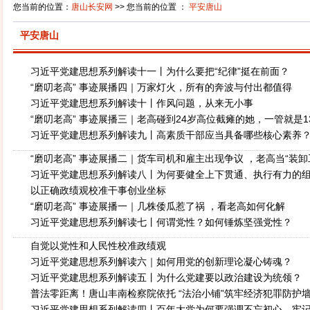
您当前的位置：
唐山长安网
>> 您当前的位置 ：
平安唐山
平安唐山
习近平党建思想系列解读十一丨为什么要把“纪律”挺在前面？
“磨叨老高” 事迹展播四｜万家灯火，所有的奔波与付出都值得
习近平党建思想系列解读十丨作风问题，从来无小事
“磨叨老高” 事迹展播三｜老高碰到24岁高位截瘫的她，一管就是1
习近平党建思想系列解读九丨高素质干部应当具备哪些核心素养
“磨叨老高” 事迹展播二｜货车司机和雇主出现争议 ，老高当“装卸
题
习近平党建思想系列解读八丨为何要健全上下贯通、执行有力的
以正确政绩观校准干事创业坐标
“磨叨老高” 事迹展播一｜几株倭瓜惹了祸 ，看老高如何化解
习近平党建思想系列解读七丨何谓党性？如何锤炼坚强党性？
自觉以党性和人民性校准政绩观
习近平党建思想系列解读六｜如何用党的创新理论凝心铸魂？
习近平党建思想系列解读五丨为什么党建要以政治建设为统领？
普法零距离！唐山丰南检察院依托 “法治小铺”筑牢经济犯罪防护
习近平党建思想系列解读四丨百年大党为何要强调不忘初心、牢