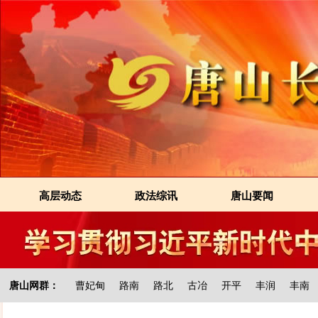
高层动态
政法综讯
唐山要闻
唐山网群：
曹妃甸
路南
路北
古冶
开平
丰润
丰南