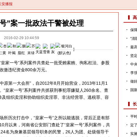
长安播报
高
一号”案一批政法干警被处理
保障
2016-02-29 10:44:59
“清
最高
】
坚定
皇家一号”系列案件共查处一批受贿索贿、徇私枉法、参股
中央
收缴违纪资金800余万元。
李强
做
第一大会所”，自2012年8月开始营业，2013年11月1
“皇家一号”系列案件共抓获刑事犯罪嫌疑人260余名、查
国新
涉及组织卖淫和协助组织卖淫罪、非法经营罪、逃税罪、容
长
平时
所历次打击中，“皇家一号”之所以能逃脱，背后正是有部
年10月以来，河南省公安部门查处了“皇家一号”系列案件，共
定
124名为身兼基层领导职务的民警，26人为团、处级领导干
实施