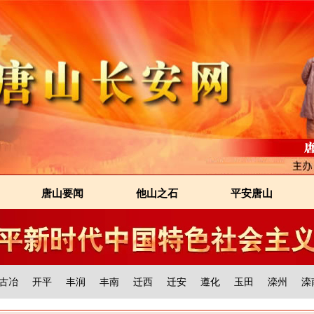
唐山要闻
他山之石
平安唐山
古冶
开平
丰润
丰南
迁西
迁安
遵化
玉田
滦州
滦