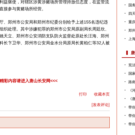
利益驱使，对辖区涉黄涉赌场所管理持放任态度，在监管流
国务
直接参与黄赌场所经营。
四天
、郑州市公安局和郑州市纪委分别给予上述155名违纪违
重
组织处理。其中涉嫌犯罪的郑州市公安局原副局长周廷欣、
郑
姚天立、郑州市公安消防支队防火监督处原处长汪海、郑州
上
科长卞卫华、郑州市公安局金水分局原局长黄柏仁等32人被
件
唐
宪法
国家
多精彩内容请进入唐山长安网<<<
路
《河
打印
收藏本页
《
[发表评论]
效
带你
带你
带你