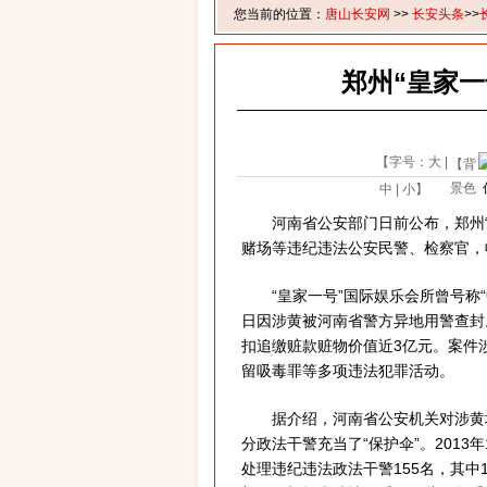
您当前的位置：
唐山长安网
>>
长安头条
>>
郑州“皇家
【字号：
大
|
【背
景色
中
|
小
】
河南省公安部门日前公布，郑州“
赌场等违纪违法公安民警、检察官，
“皇家一号”国际娱乐会所曾号称“中原
日因涉黄被河南省警方异地用警查封。
扣追缴赃款赃物价值近3亿元。案件
留吸毒罪等多项违法犯罪活动。
据介绍，河南省公安机关对涉黄场
分政法干警充当了“保护伞”。2013
处理违纪违法政法干警155名，其中