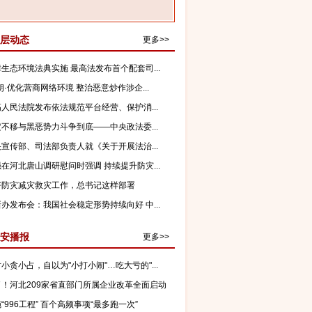
层动态
更多>>
生态环境法典实施 最高法发布首个配套司...
朗·优化营商网络环境 整治恶意炒作涉企...
人民法院发布依法规范平台经营、保护消...
不移与黑恶势力斗争到底——中央政法委...
宣传部、司法部负责人就《关于开展法治...
在河北唐山调研慰问时强调 持续提升防灾...
好防灾减灾救灾工作，总书记这样部署
办发布会：我国社会稳定形势持续向好 中...
安播报
更多>>
小贪小占，自以为"小打小闹"…吃大亏的"...
了！河北209家省直部门所属企业改革全面启动
“996工程” 百个高频事项“最多跑一次”