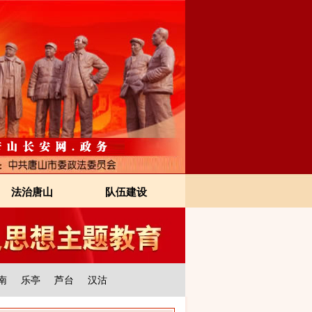
法治唐山
队伍建设
南
乐亭
芦台
汉沽