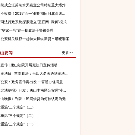
院成立江苏响水天嘉宜公司特别重大爆炸...
不收费！2019“五一”假期期间河北高速...
庆司法行政系统探索建立“互联网+调解”模式
州“皇家一号”案一批政法干警被处理
海公安机关破获一起特大操纵期货市场犯罪案
山要闻
更多>>
宣传 | 唐山法院开展宪法日宣传活动
宪法日 | 丰南政法：当四大名著遇到宪法...
南公安：政务宣传再出发 一窗通办促满意
北法制报》刊发：唐山丰南区公安局“小...
唐山晚报》刊发：民间借贷为何被认定为无
？
重温“三个规定”（三）
重温“三个规定”（二）
重温“三个规定”（一）