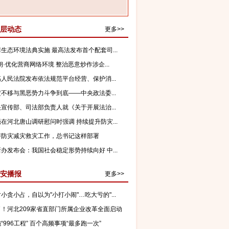
层动态
更多>>
生态环境法典实施 最高法发布首个配套司...
朗·优化营商网络环境 整治恶意炒作涉企...
人民法院发布依法规范平台经营、保护消...
不移与黑恶势力斗争到底——中央政法委...
宣传部、司法部负责人就《关于开展法治...
在河北唐山调研慰问时强调 持续提升防灾...
好防灾减灾救灾工作，总书记这样部署
办发布会：我国社会稳定形势持续向好 中...
安播报
更多>>
小贪小占，自以为"小打小闹"…吃大亏的"...
了！河北209家省直部门所属企业改革全面启动
“996工程” 百个高频事项“最多跑一次”