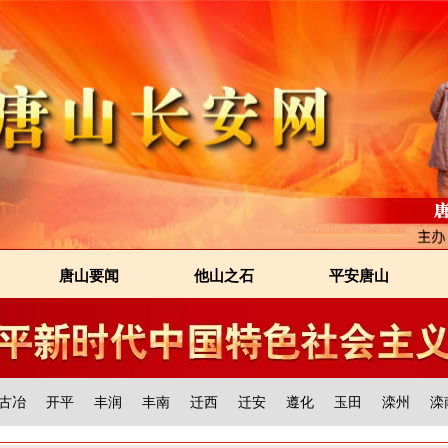
唐山要闻
他山之石
平安唐山
古冶
开平
丰润
丰南
迁西
迁安
遵化
玉田
滦州
滦