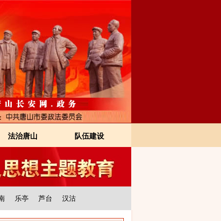
法治唐山
队伍建设
南
乐亭
芦台
汉沽