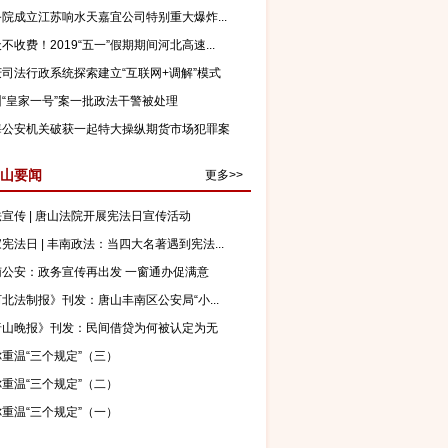
院成立江苏响水天嘉宜公司特别重大爆炸...
不收费！2019“五一”假期期间河北高速...
庆司法行政系统探索建立“互联网+调解”模式
州“皇家一号”案一批政法干警被处理
海公安机关破获一起特大操纵期货市场犯罪案
山要闻
更多>>
宣传 | 唐山法院开展宪法日宣传活动
宪法日 | 丰南政法：当四大名著遇到宪法...
南公安：政务宣传再出发 一窗通办促满意
北法制报》刊发：唐山丰南区公安局“小...
唐山晚报》刊发：民间借贷为何被认定为无
？
重温“三个规定”（三）
重温“三个规定”（二）
重温“三个规定”（一）