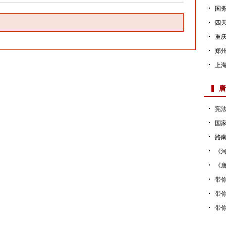
国务
四天
重
郑
上
件
唐
宪法
国家
路
《河
《
效
带你
带你
带你