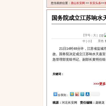
您当前的位置：
唐山长安网
>>
长安头条
>>
国务院成立江苏响水
【字号：
大
|
【背
景色
中
|
小
】
21日14时48分许，江苏省盐城
故。国务院决定成立江苏响水天嘉宜公
急管理部党组书记、副部长黄明任组
关键词：
>>>更
分享到：
稿源：
河北长安网
责任编辑：
庞晓龙