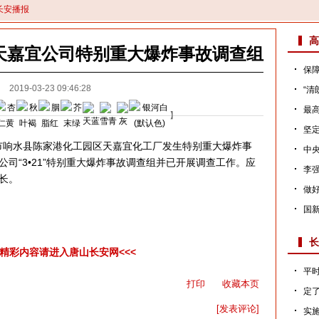
长安播报
高
天嘉宜公司特别重大爆炸事故调查组
保障
2019-03-23 09:46:28
“清
最高
】
坚定
市响水县陈家港化工园区天嘉宜化工厂发生特别重大爆炸事
中央
司“3•21”特别重大爆炸事故调查组并已开展调查工作。应
李强
长。
做
国新
长
多精彩内容请进入唐山长安网<<<
平时
打印
收藏本页
定
[发表评论]
实施