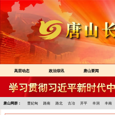
高层动态
政法综讯
唐山要闻
唐山网群：
曹妃甸
路南
路北
古冶
开平
丰润
丰南