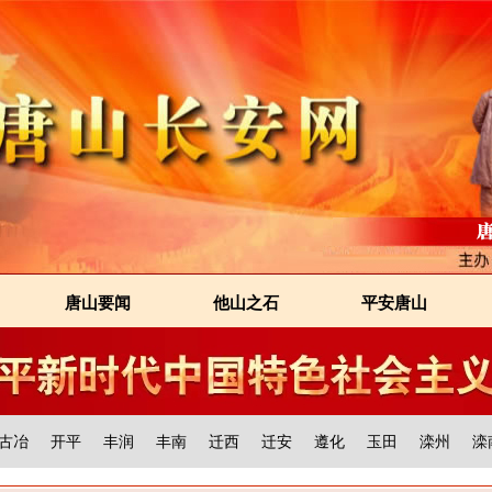
唐山要闻
他山之石
平安唐山
古冶
开平
丰润
丰南
迁西
迁安
遵化
玉田
滦州
滦