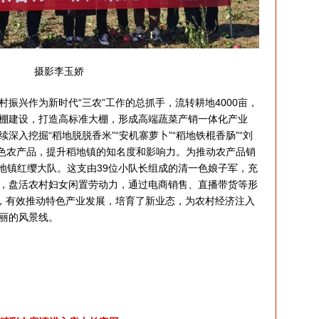
摄影李玉娇
兴作为新时代“三农”工作的总抓手，流转耕地4000亩，
棚建设，打造高标准大棚，形成高端蔬菜产销一体化产业
深入挖掘“稻地脱脱香米”“安机寨萝卜”“稻地铁棍香肠”“刘
等特色农产品，提升稻地镇的知名度和影响力。为推动农产品销
稻地镇红缨大队。这支由39位小队长组成的清一色娘子军，充
，盘活农村妇女闲置劳动力，通过电商销售、直播带货等形
”，有效推动特色产业发展，培育了新业态，为农村经济注入
丽的风景线。