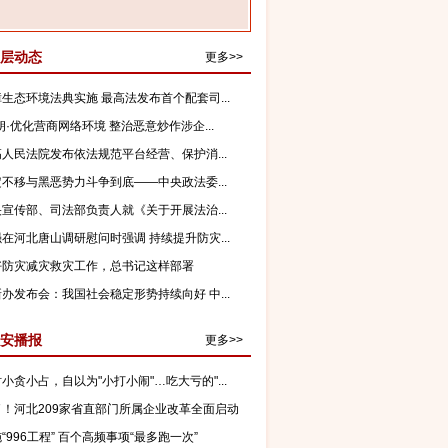
层动态
更多>>
生态环境法典实施 最高法发布首个配套司...
朗·优化营商网络环境 整治恶意炒作涉企...
人民法院发布依法规范平台经营、保护消...
不移与黑恶势力斗争到底——中央政法委...
宣传部、司法部负责人就《关于开展法治...
在河北唐山调研慰问时强调 持续提升防灾...
好防灾减灾救灾工作，总书记这样部署
办发布会：我国社会稳定形势持续向好 中...
安播报
更多>>
小贪小占，自以为"小打小闹"…吃大亏的"...
了！河北209家省直部门所属企业改革全面启动
“996工程” 百个高频事项“最多跑一次”