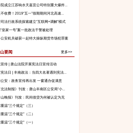
院成立江苏响水天嘉宜公司特别重大爆炸...
不收费！2019“五一”假期期间河北高速...
庆司法行政系统探索建立“互联网+调解”模式
州“皇家一号”案一批政法干警被处理
海公安机关破获一起特大操纵期货市场犯罪案
山要闻
更多>>
宣传 | 唐山法院开展宪法日宣传活动
宪法日 | 丰南政法：当四大名著遇到宪法...
南公安：政务宣传再出发 一窗通办促满意
北法制报》刊发：唐山丰南区公安局“小...
唐山晚报》刊发：民间借贷为何被认定为无
？
重温“三个规定”（三）
重温“三个规定”（二）
重温“三个规定”（一）