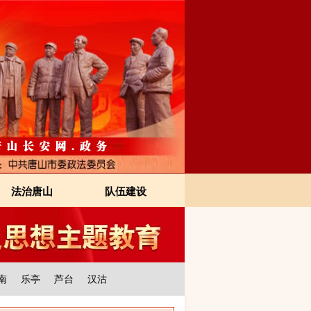
法治唐山
队伍建设
南
乐亭
芦台
汉沽