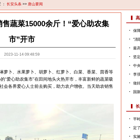
置 ：
长安头条
>>
唐山要闻
高
售蔬菜15000余斤！“爱心助农集
保障
市”开市
“清
最高
2023-11-14 09:48:59
坚定
中央
萝卜、水果萝卜、胡萝卜、红萝卜、白菜、香菜、茴香等
李强
办的“爱心助农集市”在田间地头火热开市，丰富新鲜的蔬菜吸
做
社会各界爱心人士前去购买，助力农户增收。当天助农销售
国新
长
平时
定
实施