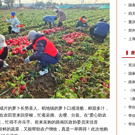
国务
四天
重
郑
上
件
唐
宪法
国家
路
《河
《
效
带你
片的萝卜长势喜人。稻地镇的萝卜口感清脆，鲜甜多汁，
在农田里来回穿梭，忙着采摘、去缨、分装。在“爱心助农
带你
运，忙得不亦乐乎。前来采购的路南区政协委员宋佳音
带你
到新鲜的蔬菜，又能帮助农户增收，真是一举两得！此次他购