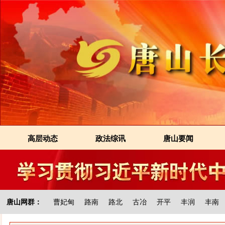
高层动态
政法综讯
唐山要闻
唐山网群：
曹妃甸
路南
路北
古冶
开平
丰润
丰南