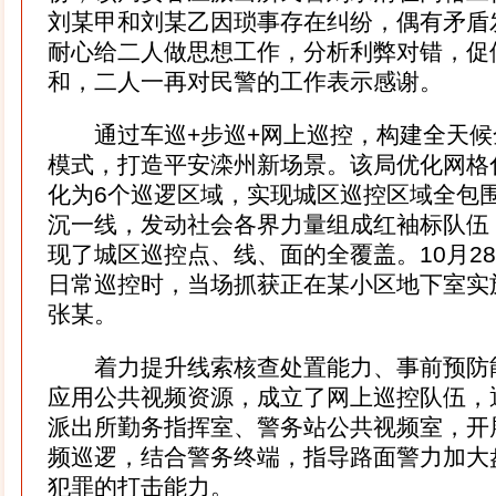
刘某甲和刘某乙因琐事存在纠纷，偶有矛盾
耐心给二人做思想工作，分析利弊对错，促
和，二人一再对民警的工作表示感谢。
通过车巡+步巡+网上巡控，构建全天候
模式，打造平安滦州新场景。该局优化网格
化为6个巡逻区域，实现城区巡控区域全包
沉一线，发动社会各界力量组成红袖标队伍
现了城区巡控点、线、面的全覆盖。10月28
日常巡控时，当场抓获正在某小区地下室实
张某。
着力提升线索核查处置能力、事前预防
应用公共视频资源，成立了网上巡控队伍，通
派出所勤务指挥室、警务站公共视频室，开
频巡逻，结合警务终端，指导路面警力加大
犯罪的打击能力。