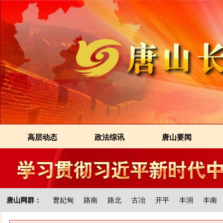
高层动态
政法综讯
唐山要闻
唐山网群：
曹妃甸
路南
路北
古冶
开平
丰润
丰南