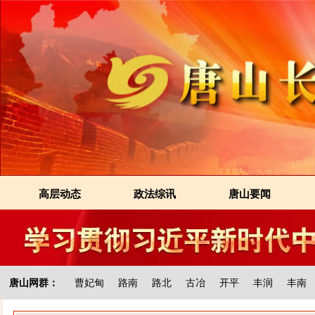
高层动态
政法综讯
唐山要闻
唐山网群：
曹妃甸
路南
路北
古冶
开平
丰润
丰南