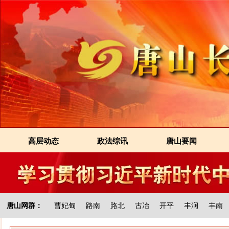
高层动态
政法综讯
唐山要闻
唐山网群：
曹妃甸
路南
路北
古冶
开平
丰润
丰南