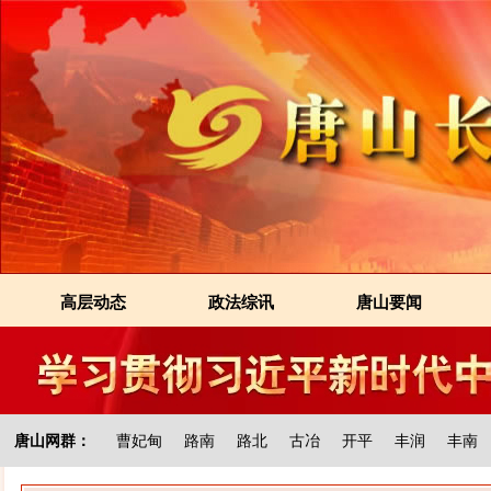
高层动态
政法综讯
唐山要闻
唐山网群：
曹妃甸
路南
路北
古冶
开平
丰润
丰南