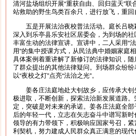
清河盐场组织开展“重获自由、回归蓝天”联
站救助的野生鸟类百余只，进行放飞，重回
五是开展法治夜校普法活动。庭长吕晓
深入到乐亭县乐安社区居委会，为到场的社
丰富生动的法律宣讲。宣讲中，二人采用“法
用”的集中授课方式，从民法典中婚姻家庭
具体案例着重讲解了新修订的法律知识，随
了群众提出的其他法律疑问。到场群众纷纷
以“夜校之灯”点亮“法治之光”。
姜各庄法庭地处大钊故乡，应传承大钊
极进取，不断创新，探索法治新发展道路。
定，突破是对未来的承诺。姜各庄法庭全部干
后的年轻一代，立志在矢志奋斗中谱写新时
领导的有力带领下，积极响应国家号召，紧
利契机，努力建成人民群众真正满意的现代